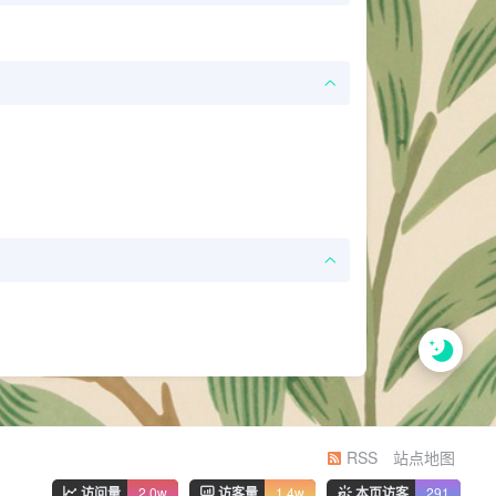
RSS
站点地图
访问量
2.0w
访客量
1.4w
本页访客
291