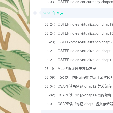
06-03：OSTEP-notes-concurrency-chap25
2023 年 3 月
03-24：OSTEP-notes-virtualization-chap19
03-24：OSTEP-notes-virtualization-chap15
03-23：OSTEP-notes-virtualization-chap9-
03-21：OSTEP-notes-virtualization-chap6-
03-21：OSTEP-notes-virtualization-chap1-
03-19：Mac终端环境安装备忘录
03-09：（转载）你的编程能力从什么时候
03-04：CSAPP读书笔记-chap12-并发编程
03-02：CSAPP读书笔记-chap11-网络编程
03-01：CSAPP读书笔记-chap9-虚拟存储