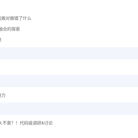
我做对做错了什么
融融合的探索
理
魅力
经久不衰？！代码级调研&讨论