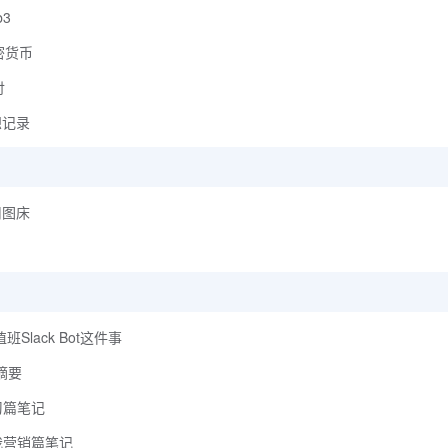
b3
加密货币
付
想记录
用图床
Slack Bot这件事
摘要
习篇笔记
自我营销篇笔记