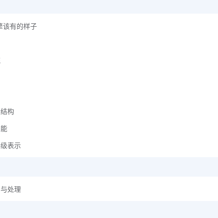
引擎该有的样子
流
次结构
性能
机器级表示
表示与处理