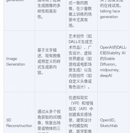
式一致的图
生成图像的多
的在线试用。
像，在少量数
样性和真实
talking face
据上训练的场
性。
generation
景中尤其有
用。
艺术创作（如
DALL-E生成艺
术作品）、广
OpenAI的DALL-
基于文字描
告设计、虚拟
E和Stability AI
述、现有图像
Image
世界建设（如
的Stable
或预定义的样
Generation
游戏或电影场
Diffusion，
式生成新内
景生成）以及
midjourney,
容。
内容创作（如
deepAI
自定义头像或
角色设计）。
在虚拟现实
（VR）和增强
现实（AR）中
通过从多个视
创建真实感场
角获取的2D图
3D
景、建筑设计
Open3D，
像，恢复出场
Reconstruction
中的模型构
Sketchfab
景或物体的三
建、医学影像