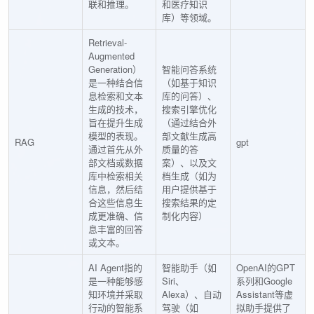
联和推理。
和医疗知识
库）等领域。
Retrieval-
Augmented
Generation）
智能问答系统
是一种结合信
（如基于知识
息检索和文本
库的问答）、
生成的技术，
搜索引擎优化
旨在提升生成
（通过结合外
模型的表现。
部文献生成高
RAG
gpt
通过首先从外
质量的答
部文档或数据
案）、以及文
库中检索相关
档生成（如为
信息，然后结
用户提供基于
合这些信息生
搜索结果的定
成更准确、信
制化内容）
息丰富的回答
或文本。
AI Agent指的
智能助手（如
OpenAI的GPT
是一种能够感
Siri、
系列和Google
知环境并采取
Alexa）、自动
Assistant等虚
行动的智能系
驾驶（如
拟助手提供了