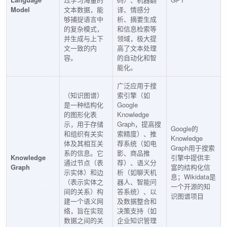
Model
文本数据，能
译、情感分
够捕捉语言中
析、摘要生成
的复杂模式，
和信息检索等
并生成与上下
领域，极大提
文一致的内
高了文本处理
容。
的自动化和智
能化。
广泛应用于搜
（知识图谱）
索引擎（如
是一种结构化
Google
的图形化表
Knowledge
示，用于存储
Graph，提高搜
Google的
和组织有关实
索精度）、推
Knowledge
体及其相互关
荐系统（如电
Graph用于搜索
系的信息。它
影、商品推
Knowledge
引擎中提供丰
通过节点（表
荐）、语义分
Graph
富的结构化信
示实体）和边
析（如聊天机
息；Wikidata是
（表示实体之
器人、智能问
一个开源的知
间的关系）构
答系统）、以
识图谱项目
建一个语义网
及数据整合和
络，旨在实现
决策支持（如
数据之间的关
企业知识管理