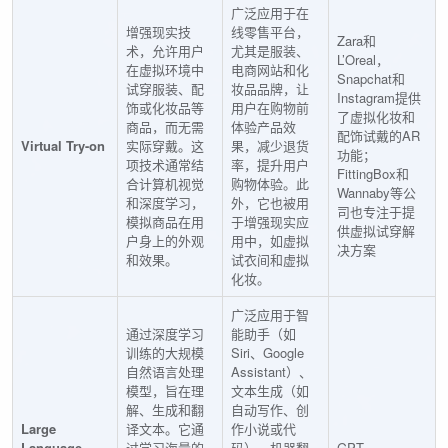
广泛应用于在
增强现实技
线零售平台，
Zara和
术，允许用户
尤其是服装、
L’Oreal，
在虚拟环境中
电商网站和化
Snapchat和
试穿服装、配
妆品品牌，让
Instagram提供
饰或化妆品等
用户在购物前
了虚拟化妆和
商品，而无需
体验产品效
配饰试戴的AR
Virtual Try-on
实际穿戴。这
果，减少退货
功能；
项技术通常结
率，提升用户
FittingBox和
合计算机视觉
购物体验。此
Wannaby等公
和深度学习，
外，它也被用
司也专注于提
模拟商品在用
于增强现实应
供虚拟试穿解
户身上的外观
用中，如虚拟
决方案
和效果。
试衣间和虚拟
化妆。
广泛应用于智
通过深度学习
能助手（如
训练的大规模
Siri、Google
自然语言处理
Assistant）、
模型，旨在理
文本生成（如
解、生成和翻
自动写作、创
Large
译文本。它通
作小说或代
Language
过学习海量的
码）、机器翻
GPT