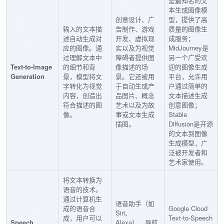
是最知名的文
本生成图像模
创意设计、广
型，提供了高
输入的文本描
告制作、游戏
质量的图像生
述自动生成对
开发、虚拟现
成服务；
应的图像。通
实以及为视觉
MidJourney是
过理解文本中
障碍者提供图
另一个广受欢
Text-to-Image
的细节和背
像描述的场
迎的图像生成
Generation
景，模型将文
景。它还被用
平台，允许用
字转化为视觉
于自动生成产
户通过简单的
内容，创造出
品图片、概念
文本描述生成
符合描述的图
艺术以及为故
创意图像；
像。
事或文本生成
Stable
插图。
Diffusion是开源
的文本到图像
生成模型，广
泛被开发者和
艺术家使用。
将文本转换为
语音的技术。
通过计算机生
语音助手（如
成的语音合
Google Cloud
Siri、
成，用户可以
Text-to-Speech
Speech
Alexa）、导航