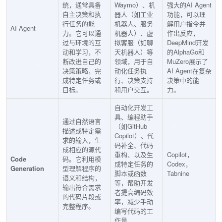
统，通常具备
Waymo）、机
强大的AI Agent
自主决策和执
器人（如工业
功能，可以理
行任务的能
机器人、服务
解用户指令并
AI Agent
力。它可以通
机器人）、虚
作出反应，
过与环境的互
拟客服（如聊
DeepMind开发
动和学习，不
天机器人）等
的AlphaGo和
断改进自己的
领域，用于自
MuZero展示了
决策策略，完
动化任务执
AI Agent在复杂
成特定任务或
行、决策支持
决策中的能
目标。
和用户交互。
力。
自动化开发工
具、编程助手
通过自然语言
（如GitHub
描述或特定需
Copilot）、代
求的输入，生
码补全、代码
成相应的源代
重构、以及生
Copilot，
Code
码。它利用模
成特定任务的
Codex，
Generation
型理解程序的
脚本或函数
Tabnine
语义和结构，
等，帮助开发
输出符合需求
者提高编码效
的代码片段或
率，减少手动
完整程序。
编写代码的工
作量