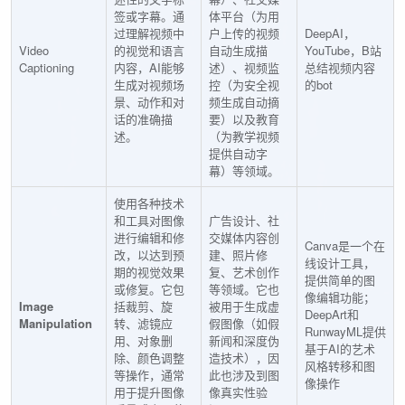
签或字幕。通
体平台（为用
过理解视频中
户上传的视频
DeepAI，
Video
的视觉和语言
自动生成描
YouTube，B站
Captioning
内容，AI能够
述）、视频监
总结视频内容
生成对视频场
控（为安全视
的bot
景、动作和对
频生成自动摘
话的准确描
要）以及教育
述。
（为教学视频
提供自动字
幕）等领域。
使用各种技术
和工具对图像
广告设计、社
进行编辑和修
交媒体内容创
Canva是一个在
改，以达到预
建、照片修
线设计工具，
期的视觉效果
复、艺术创作
提供简单的图
或修复。它包
等领域。它也
像编辑功能；
Image
括裁剪、旋
被用于生成虚
DeepArt和
Manipulation
转、滤镜应
假图像（如假
RunwayML提供
用、对象删
新闻和深度伪
基于AI的艺术
除、颜色调整
造技术），因
风格转移和图
等操作，通常
此也涉及到图
像操作
用于提升图像
像真实性验