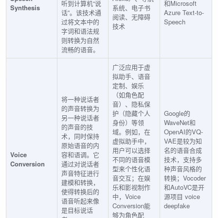
听到计算机“说
和Microsoft
Synthesis
系统、电子书
话”。该技术通
Azure Text-to-
阅读、无障碍
过将文本中的
Speech
技术
字词和语法规
则转换为自然
流畅的语音。
广泛应用于虚
拟助手、语音
定制、娱乐
（如角色配
将一种说话者
音）、隐私保
的声音转换为
护（隐藏个人
Google的
另一种说话者
身份）等领
WaveNet和
的声音的技
域。例如，在
OpenAI的VQ-
术，同时保持
虚拟助手中，
VAE是较为知
原始语音的内
用户可以选择
名的语音合成
Voice
容和语调。它
不同的语音模
技术，支持多
Conversion
通过对说话者
型来个性化语
种声音风格的
声音特征进行
音交互；在娱
转换；Vocoder
建模和转换，
乐和影视制作
和AutoVC是开
使得转换后的
中，Voice
源项目 voice
语音听起来像
Conversion能
deepfake
是目标说话
够为角色配