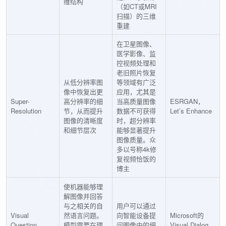
维结构
（如CT或MRI
扫描）的三维
重建
在卫星图像、
医学影像、监
控视频处理和
老旧照片恢复
从低分辨率图
等领域有广泛
像中恢复出更
应用，尤其是
Super-
高分辨率的细
当高质量图像
ESRGAN，
Resolution
节，从而提升
数据不可获得
Let’s Enhance
图像的清晰度
时，超分辨率
和细节层次
能够显著提升
图像质量。众
多以号称4k修
复视频恰饭的
博主
使机器能够理
解图像并回答
与之相关的自
用户可以通过
Visual
然语言问题。
向智能设备提
Microsoft的
Question
模型需要在理
问图像中的细
Visual Dialog