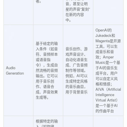
者。
音，甚至让明
星的声音“复刻”
在新的内容
中。
OpenAI的
Jukedeck和
Magenta是开源
基于给定的输
工具，可以生
入条件（如音
音乐创作、游
成音乐和音
符、音频样本
戏声音设计、
效；Amper
或语音指
自动化语音生
Music是一个基
令），生成自
成、广告音频
Audio
于AI的音乐生
然流畅的音频
制作等领域。
Generation
成平台，用户
输出。它可以
例如，AI可以
可以自定义风
用于音乐创
生成特定风格
格和情感；
作、语音合
的音乐曲目，
AIVA（Artificial
成、声音效果
用于背景音乐
Intelligence
生成等。
Virtual Artist）
是一个基于AI
的作曲平台
根据特定的输
入（如旋律、