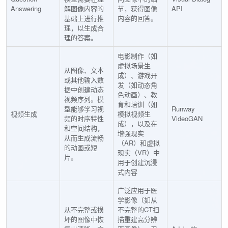
Answering
解图像内容的
节，获得图像
API
基础上进行推
内容的回答。
理，以生成合
理的答案。
电影制作（如
虚拟场景生
从图像、文本
成）、游戏开
或其他输入数
发（如动态角
据中创建动态
色动画）、教
视频序列。模
育和培训（如
型能够学习视
Runway
视频生成
模拟视频生
频的时序特性
VideoGAN
成），以及在
和空间结构，
增强现实
从而生成流畅
（AR）和虚拟
的动画或短
现实（VR）中
片。
用于创建沉浸
式内容
广泛应用于医
学影像（如从
从不完整或损
不完整的CT扫
坏的图像中恢
描重建高分辨