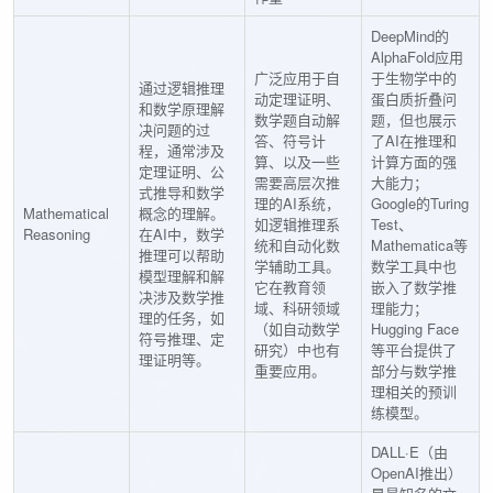
DeepMind的
AlphaFold应用
广泛应用于自
于生物学中的
通过逻辑推理
动定理证明、
蛋白质折叠问
和数学原理解
数学题自动解
题，但也展示
决问题的过
答、符号计
了AI在推理和
程，通常涉及
算、以及一些
计算方面的强
定理证明、公
需要高层次推
大能力；
式推导和数学
理的AI系统，
Google的Turing
Mathematical
概念的理解。
如逻辑推理系
Test、
Reasoning
在AI中，数学
统和自动化数
Mathematica等
推理可以帮助
学辅助工具。
数学工具中也
模型理解和解
它在教育领
嵌入了数学推
决涉及数学推
域、科研领域
理能力；
理的任务，如
（如自动数学
Hugging Face
符号推理、定
研究）中也有
等平台提供了
理证明等。
重要应用。
部分与数学推
理相关的预训
练模型。
DALL·E（由
OpenAI推出）