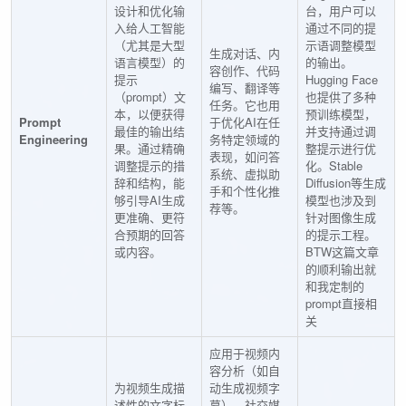
设计和优化输
台，用户可以
入给人工智能
通过不同的提
（尤其是大型
示语调整模型
生成对话、内
语言模型）的
的输出。
容创作、代码
提示
Hugging Face
编写、翻译等
（prompt）文
也提供了多种
任务。它也用
本，以便获得
预训练模型，
Prompt
于优化AI在任
最佳的输出结
并支持通过调
Engineering
务特定领域的
果。通过精确
整提示进行优
表现，如问答
调整提示的措
化。Stable
系统、虚拟助
辞和结构，能
Diffusion等生成
手和个性化推
够引导AI生成
模型也涉及到
荐等。
更准确、更符
针对图像生成
合预期的回答
的提示工程。
或内容。
BTW这篇文章
的顺利输出就
和我定制的
prompt直接相
关
应用于视频内
容分析（如自
为视频生成描
动生成视频字
述性的文字标
幕）、社交媒