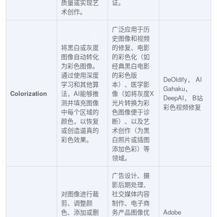
质量或实现艺
证。
术创作。
广泛应用于历
史图像和视频
将黑白或灰度
的修复、电影
图像自动转化
的彩色化（如
为彩色图像。
经典黑白电影
通过使用深度
的彩色版
DeOldify， AI
学习和其他算
本）、医学影
Gahaku，
Colorization
法，AI能够推
像（如将灰度X
DeepAI， B站
测并填充图像
光片转换为彩
彩色视频修复
中每个区域的
色图像便于诊
颜色，以恢复
断）、以及艺
或创造逼真的
术创作（为黑
彩色效果。
白照片或插图
添加色彩）等
领域。
广告设计、摄
影后期处理、
对图像进行裁
社交媒体内容
剪、调整颜
制作、电子商
色、添加或删
务产品图像优
Adobe