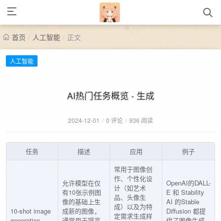
首页
/
人工智能
/
正文
人工智能
AI热门任务概览 - 生成
2024-12-01
/
0 评论
/
936 阅读
任务
描述
应用
例子
常用于图像创
作、个性化设
允许模型在仅
OpenAI的DALL-
计（如艺术
有10张示例图
E 和 Stability
品、头像生
像的基础上生
AI 的Stable
成）以及为特
10-shot image
成新的图像，
Diffusion 都提
定需求生成样
generation
通常用于提高
供了图像生成