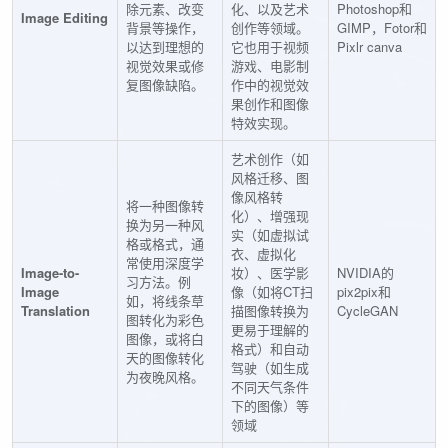
除元素、改变
化、以及艺术
Photoshop和
Image Editing
背景等操作，
创作等领域。
GIMP，Fotor和
以达到理想的
它也用于视频
Pixlr canva
视觉效果或修
游戏、电影制
复图像缺陷。
作中的视觉效
果创作和图像
特效实现。
艺术创作（如
风格迁移、图
像风格转
将一种图像转
化）、增强现
换为另一种风
实（如虚拟试
格或格式，通
衣、虚拟化
常使用深度学
Image-to-
妆）、医学影
NVIDIA的
习方法。例
Image
像（如将CT扫
pix2pix和
如，将线条草
Translation
描图像转换为
CycleGAN
图转化为彩色
更易于理解的
图像，或将白
格式）和自动
天的图像转化
驾驶（如生成
为夜晚风格。
不同天气条件
下的图像）等
领域