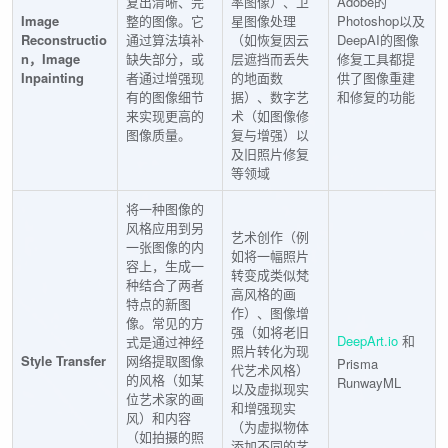
复出清晰、完
率图像）、卫
Adobe的
Image
整的图像。它
星图像处理
Photoshop以及
Reconstructio
通过算法填补
（如恢复因云
DeepAI的图像
n，Image
缺失部分，或
层遮挡而丢失
修复工具都提
Inpainting
者通过增强现
的地面数
供了图像重建
有的图像细节
据）、数字艺
和修复的功能
来实现更高的
术（如图像修
图像质量。
复与增强）以
及旧照片修复
等领域
将一种图像的
风格应用到另
艺术创作（例
一张图像的内
如将一幅照片
容上，生成一
转变成类似梵
种结合了两者
高风格的画
特点的新图
作）、图像增
像。常见的方
强（如将老旧
DeepArt.io
和
式是通过神经
照片转化为现
Style Transfer
网络提取图像
Prisma
代艺术风格）
的风格（如某
RunwayML
以及虚拟现实
位艺术家的画
和增强现实
风）和内容
（为虚拟物体
（如拍摄的照
添加不同的艺