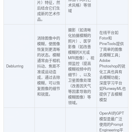
片）特征，然
术风格）等领
后结合它们生
域
成新的艺术作
品。
摄影（如清晰
在线平台如
化拍摄模糊的
消除图像中的
Fotor和
照片）、医学
模糊，使图像
PineTools提供
影像（如改善
恢复到更清晰
了简单的图像
模糊的X光或
的状态。模糊
去模糊工具；
MRI图像）、视
通常由于相机
Adobe
频监控（提高
Deblurring
抖动、焦距不
Photoshop的锐
模糊视频中的
准或运动造
化工具也具有
细节）、以及
成，通过去除
去模糊功能；
卫星图像处理
模糊，可以恢
深度学习平台
（改善因天气
复图像的细节
如RunwayML也
等因素导致的
和锐度。
提供了去模糊
模糊图像）等
模型
领域。
OpenAI的GPT
模型是最广泛
使用的Prompt
Engineering平