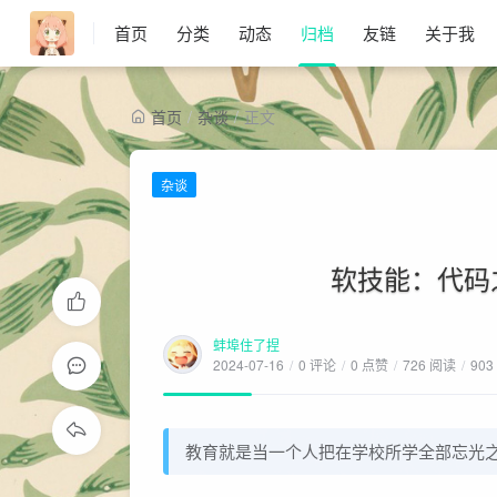
首页
分类
动态
归档
友链
关于我
首页
/
杂谈
/
正文
杂谈
软技能：代码
蚌埠住了捏
2024-07-16
/
0 评论
/
0 点赞
/
726 阅读
/
903
教育就是当一个人把在学校所学全部忘光之