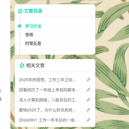
识
文章目录
学习方法
导师
时常反思
相关文章
2025年终感悟，工作三年之际，AI时代我想再纯手写一次
回看经历了一年线上考验的脚本，我做对做错了什么
不
保
深入计算机网络，八股背后的工程魅力
都快2025了，为什么秒杀和抢票经久不衰？！代码级调研&讨论
、
20240901 工作一年半后的一些感想记录
选