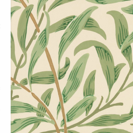
，
做
来
总