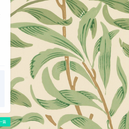
你
的
一篇