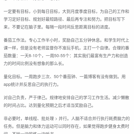
一定要有目标，小到每日目标，大到月度季度目标，为自己的工作和
学习定好目标、规划好最短路径、最后再专注和努力。把目标写下
来，不要记在脑子里。每隔一段时间反思距离目标的进度。
番茄工作法。专心工作半小时，奖励自己五分钟休息。和学生时代上
课一样，但是没有老师监督你不准玩手机，主打一个自律。合理的番
茄数量：一天8-10个，一周50-55个：其实我们最富有生产力和创造
力的时间比例没有想象的那么长。
量化目标。一周跑步三次、50个番茄钟、一篇博客有没有做到。用
app统计并反思自己的执行力。
对自己负责，严于律己。规律地安排自己的学习工作生活。减少懒散
的时间占比。达到量化预期之后才适当奖励自己。
非必要时，单线程、批处理 > 并行。人脑不适合并行执行耗费脑力的
任务。但是脑力和体力运动可以同时存在，如果觉得跑步健身太费时
间，不妨一边锻炼一边听书